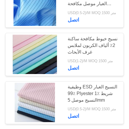
الغبار موصل مكافحة
ساكنة نمط نسيج قطني
USD(0.5-2)/M MOQ:1500 متر
طويل
35
اتصل
شريط حامل منقوش
نسيج خيوط مكافحة ساكنة
2٪ ألياف الكربون لملابس
غرف الأبحاث
USD(1-2)/M MOQ:1500 متر
اتصل
31
وظيفية ESD النسيج الغبار
99٪ Plyester 1٪ شريط
شريط ناقل SMT
النسيج موصل 5mm
USD(0.5-2)/M MOQ:1500 متر
اتصل