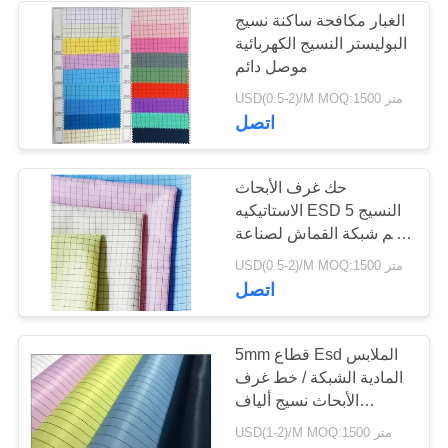
الغبار مكافحة ساكنة نسيج
البوليستر النسيج الكهربائية
16
موصل دائم
USD(0.5-2)/M MOQ:1500 متر
حاويات ESD الآمنة
اتصل
حك غرف الأبحاث
الاستاتيكيه ESD النسيج 5
مم شبكة القماش لصناعة
Wokerwear
23
USD(0.5-2)/M MOQ:1500 متر
اتصل
صندوق تغليف نفطة
5mm قطاع Esd الملابس
المادية الشبكة / خط غرف
الأبحاث نسيج ألياف
الكربون
USD(1-2)/M MOQ:1500 متر