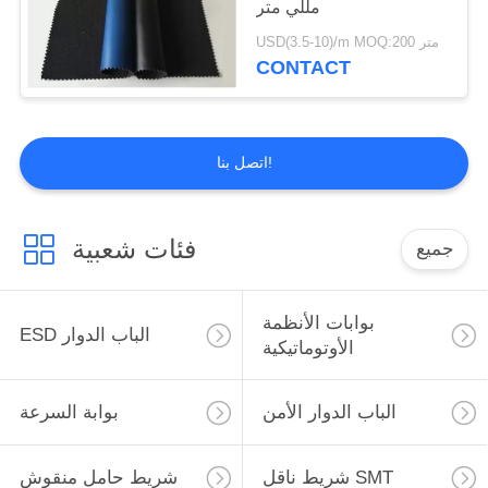
مللي متر
56
USD(3.5-10)/m MOQ:200 متر
منتجات البيئة والتنمية
CONTACT
المستدامة
اتصل بنا!
فئات شعبية
جميع
13
نسيج ESD
بوابات الأنظمة
ESD الباب الدوار
الأوتوماتيكية
الباب الدوار الأمن
بوابة السرعة
شريط ناقل SMT
شريط حامل منقوش
28