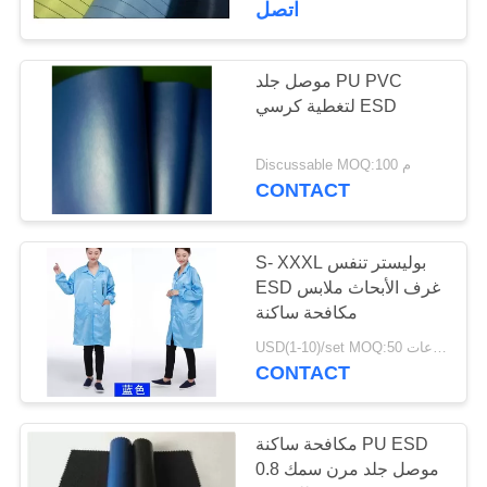
اتصل
33
موصل جلد PU PVC
منتجات غرف الأبحاث
لتغطية كرسي ESD
Discussable MOQ:100 م
CONTACT
S- XXXL بوليستر تنفس
32
ESD غرف الأبحاث ملابس
مكافحة ساكنة
أنبوب ESD
USD(1-10)/set MOQ:50 مجموعات
CONTACT
مكافحة ساكنة PU ESD
موصل جلد مرن سمك 0.8